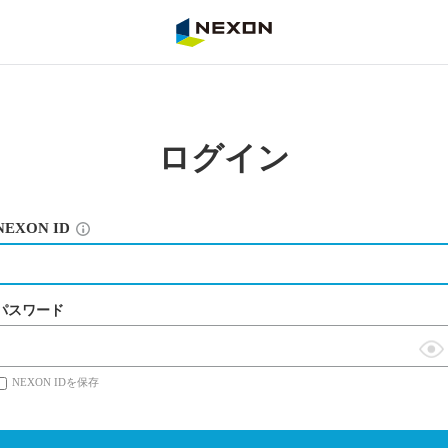
NEXON
ログイン
NEXON ID
パスワード
表
NEXON IDを保存
示
切
替