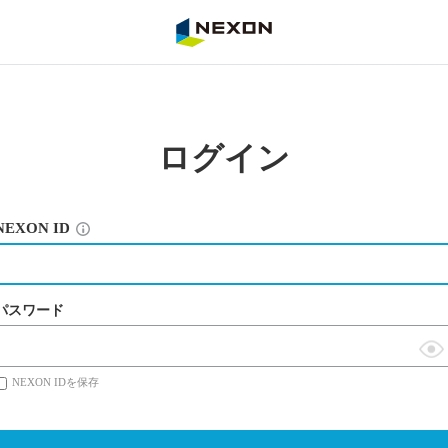
NEXON
ログイン
NEXON ID
パスワード
表
NEXON IDを保存
示
切
替