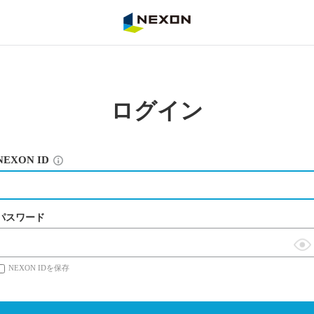
NEXON
ログイン
NEXON ID
パスワード
表
NEXON IDを保存
示
切
替