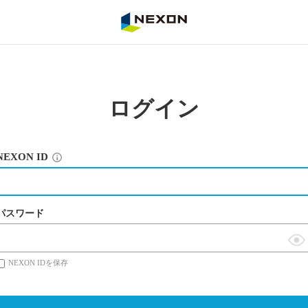
NEXON
ログイン
NEXON ID
パスワード
表
NEXON IDを保存
示
切
替