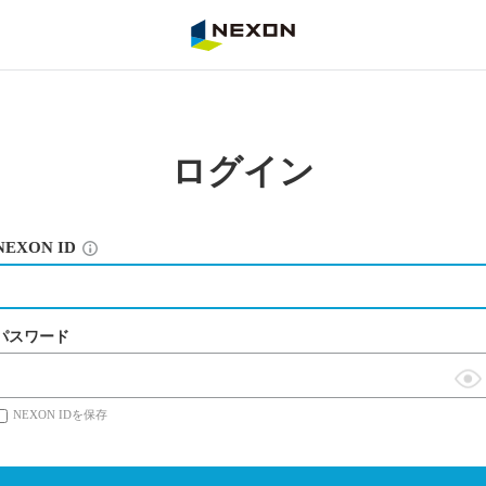
NEXON
ログイン
NEXON ID
パスワード
表
NEXON IDを保存
示
切
替