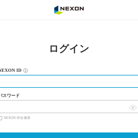
NEXON
ログイン
NEXON ID
パスワード
表
NEXON IDを保存
示
切
替