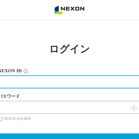
NEXON
ログイン
NEXON ID
パスワード
表
NEXON IDを保存
示
切
替