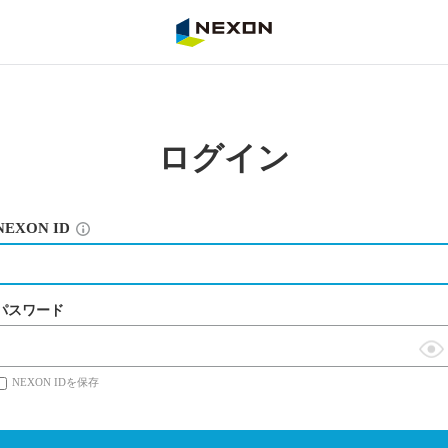
NEXON
ログイン
NEXON ID
パスワード
表
NEXON IDを保存
示
切
替