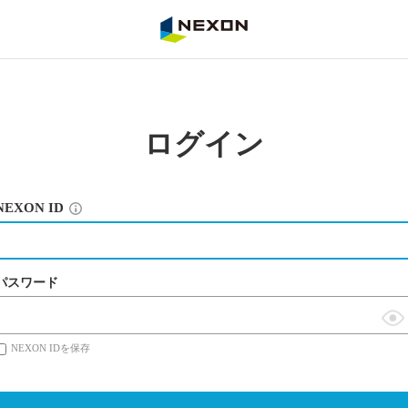
NEXON
ログイン
NEXON ID
パスワード
表
NEXON IDを保存
示
切
替