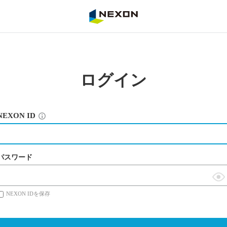
NEXON
ログイン
NEXON ID
パスワード
表
NEXON IDを保存
示
切
替