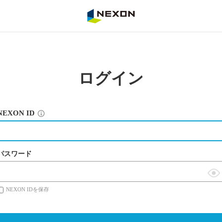
NEXON
ログイン
NEXON ID
パスワード
表
NEXON IDを保存
示
切
替