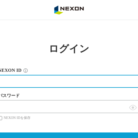
NEXON
ログイン
NEXON ID
パスワード
表
NEXON IDを保存
示
切
替