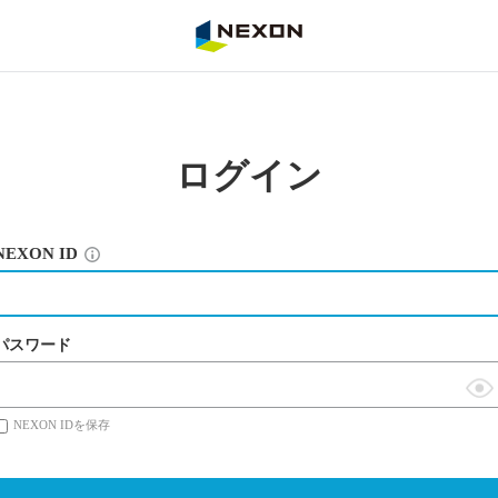
NEXON
ログイン
NEXON ID
パスワード
表
NEXON IDを保存
示
切
替