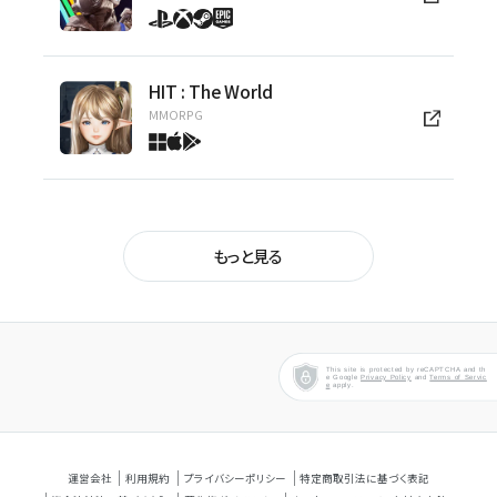
HIT : The World
MMORPG
マビノギ
ほのぼの生活系RPG
もっと見る
アラド戦記
オンラインアクション
This site is protected by reCAPTCHA and th
e Google
Privacy Policy
and
Terms of Servic
e
apply.
テイルズウィーバー
ドラマチックRPG
運営会社
利用規約
プライバシーポリシー
特定商取引法に基づく表記