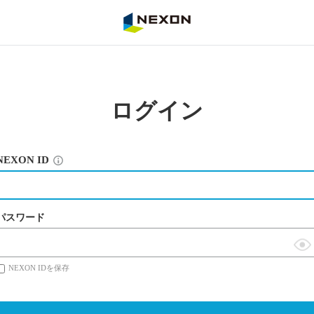
NEXON
ログイン
NEXON ID
パスワード
表
NEXON IDを保存
示
切
替