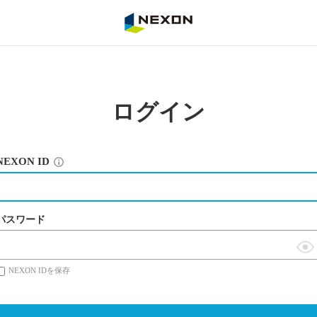
NEXON
ログイン
NEXON ID
パスワード
表
NEXON IDを保存
示
切
替