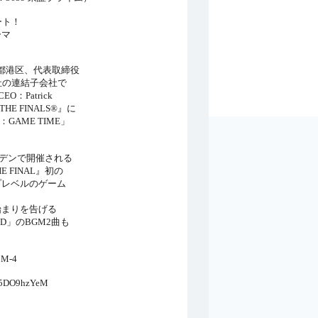
ート！
ーマ
都港区、代表取締役
社の連結子会社で
：Patrick
E FINALS®』に
AME TIME」
ーデンで開催される
 FINAL』初の
ップレベルのゲーム
始まりを告げる
ID」のBGM2曲も
M-4
5DO9hzYeM