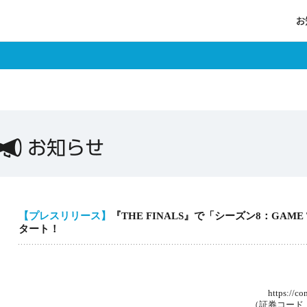
お
ログイン
お知らせ
【プレスリリース】
『THE FINALS』で「シーズン8：GAME
タート！
ポイントチャージ
2025年9月
株式会社ネク
https://company.nexon.
（証券コード：3659 東証