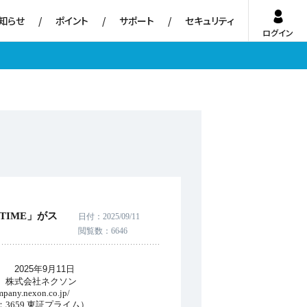
知らせ
ポイント
サポート
セキュリティ
ログイン
 TIME」がス
日付
2025/09/11
閲覧数
6646
11日
ソン
co.jp/
プライム）