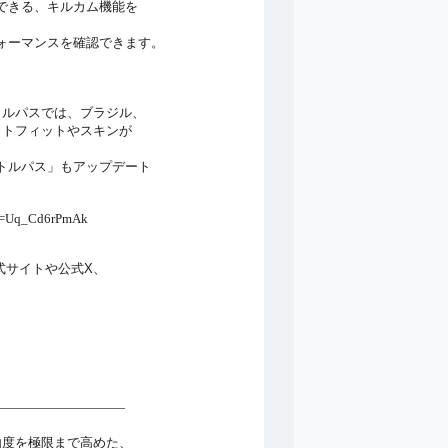
できる、キルカム機能を
ォーマンスを確認できます。
ルパスでは、ブラジル、
トフィットやスキンが
トルパス」もアップデート
。
Uq_Cd6rPmAk
公式サイトや公式X、
――――――――――
自由度を極限まで高めた、