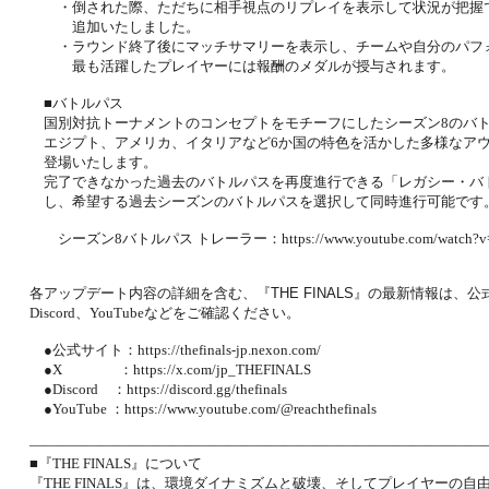
・倒された際、ただちに相手視点のリプレイを表示して状況が把握
追加いたしました。
・ラウンド終了後にマッチサマリーを表示し、チームや自分のパフ
最も活躍したプレイヤーには報酬のメダルが授与されます。
■バトルパス
国別対抗トーナメントのコンセプトをモチーフにしたシーズン8のバト
エジプト、アメリカ、イタリアなど6か国の特色を活かした多様なアウ
登場いたします。
完了できなかった過去のバトルパスを再度進行できる「レガシー・バ
し、希望する過去シーズンのバトルパスを選択して同時進行可能です
シーズン8バトルパス トレーラー：https://www.youtube.com/watch?v=
各アップデート内容の詳細を含む、『THE FINALS』の最新情報は、
Discord、YouTubeなどをご確認ください。
●公式サイト：https://thefinals-jp.nexon.com/
●X ：https://x.com/jp_THEFINALS
●Discord ：https://discord.gg/thefinals
●YouTube ：https://www.youtube.com/@reachthefinals
――――――――――――――――――――――――――――――――
■『THE FINALS』について
『THE FINALS』は、環境ダイナミズムと破壊、そしてプレイヤーの