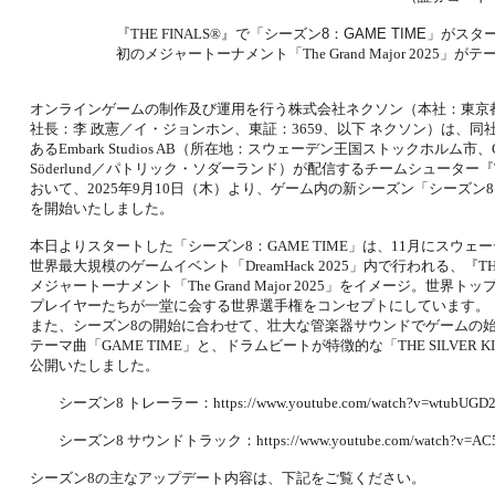
NEXON会員登録
『THE FINALS®』で
「シーズン8：GAME TIME」がスタ
初のメジャートーナメント「The Grand Major 2025」がテ
オンラインゲームの制作及び運用を行う株式会社ネクソン（本社：東京
社長：李 政憲／イ・ジョンホン、東証：3659、以下 ネクソン）は、同
あるEmbark Studios AB（所在地：スウェーデン王国ストックホルム市、CEO
Söderlund／パトリック・ソダーランド）が配信するチームシューター『TH
おいて、2025年9月10日（木）より、ゲーム内の新シーズン「シーズン8：G
を開始いたしました。
本日よりスタートした「シーズン8：GAME TIME」は、11月にスウェ
世界最大規模のゲームイベント「DreamHack 2025」内で行われる、『THE
メジャートーナメント「The Grand Major 2025」をイメージ。世界ト
プレイヤーたちが一堂に会する世界選手権をコンセプトにしています。
また、シーズン8の開始に合わせて、壮大な管楽器サウンドでゲームの
テーマ曲「GAME TIME」と、ドラムビートが特徴的な「THE SILVER K
公開いたしました。
シーズン8 トレーラー：https://www.youtube.com/watch?v=wtubUGD2
シーズン8 サウンドトラック：https://www.youtube.com/watch?v=AC
シーズン8の主なアップデート内容は、下記をご覧ください。