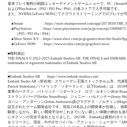
基本プレイ無料の戦闘エンターテイメントゲームショーで、PC（Steam®）、Xbo
およびPlayStation（PS5 / PS5 Pro / PS4）の各ストアで入手可能です。
また、NVIDIA GeForce NOWにてクラウドストリーミングでのプレイ
●Steam ：https://store.steampowered.com/app/2073850/THE_F
●PlayStation ：https://store.playstation.com/ja-jp/concept/10006873
（PS5 / PS5 Pro / PS4）
●Xbox Series X/S ：https://www.xbox.com/ja-jp/games/store/the-finals/9
●GeForce NOW ：https://www.nvidia.com/ja-jp/geforce-now/
■権利表記
THE FINALS © 2022-2025 Embark Studios AB. THE FINALS and EMBARK tr
trademarks or registered trademarks of Embark Studios AB.
――――――――――――――――――――――――――――――――
■Embark Studios AB https://www.embark-studios.com/
Embark Studio AB（所在地：スウェーデン王国ストックホルム市、代
Patrick Söderlund／パトリック・ソダーランド、以下Embark）は、20
業界のベテラン、パトリック・ソダーランド、ロブ・ルネソン(Rob Runes
ストランドバーグ(Stefan Strandberg)、ジェニー・ハルドシナー(Jenny Hulds
ヨハン・アンダーソン(Johan Andersson)及びマグナス・ノルディン(Magnus
設立されたゲーム開発会社です。現在250名以上の開発者が在籍し、画
駆使しながら、新しい開発手法やこれまでにない新しい体験の創出を追求
にネクソンの完全子会社となりました。2023年、Embarkは最初のタイトル『
をリリースし、現在、PvPvEサバイバル・アクション・シューター『ARC R