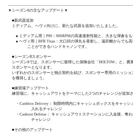
――――――――――――――――――――――――――――――――
▼シーズン8の主なアップデート▼
タマーハラスメント対応方針
■新武器追加
ミディアム、ヘヴィ向けに、新たな武器を追加いたしました。
センス情報について
● ミディアム用｜P90：900RPMの高速連射性能と、大きな弾倉を
● ヘヴィ用｜BFR Titan：大口径の弾丸を発射し、遠距離からでも
ことができるハンドキャノンです。
■シーズン8スポンサー
シーズン8では、スポンサーに復帰した保険会社「HOLTOW」と、農業会
スポンサーとなります。
いずれかのスポンサーと独占契約を結び、スポンサー専用のミッショ
を獲得しましょう。
■練習場アップデート
練習場に、キャッシュアウトをテーマにした2つのチャレンジが追加
・Cashbox Delivery： 制限時間内にキャッシュボックスをキャ
入れるチャレンジ
・Cashout Defense： キャッシュアウトステーションに入金後、
チャレンジ
■その他のアップデート