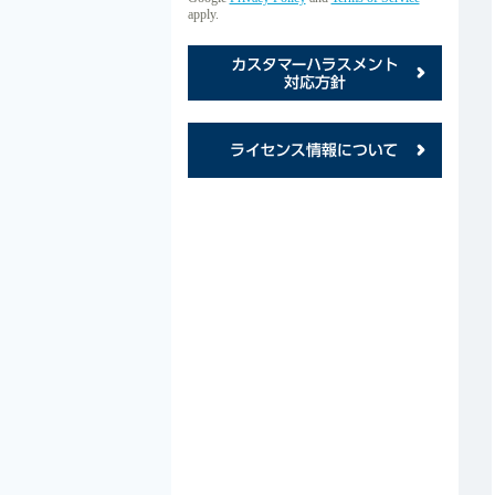
apply.
カス
ライ