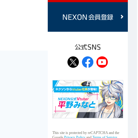
公式SNS
This site is protected by reCAPTCHA and the
Google
Privacy Policy
and
Terms of Service