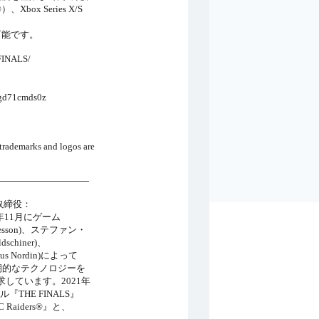
x Series X/S
が可能です。
INALS/
pgd71cmds0z
ademarks and logos are
――――――――――
表取締役：
18年11月にゲーム
son)、ステファン・
chiner)、
 Nordin)によって
期的なテクノロジーを
しています。2021年
THE FINALS』
aiders®』と、