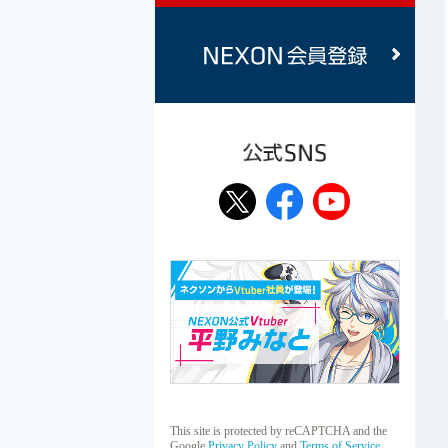
公式SNS
This site is protected by reCAPTCHA and the
Google
Privacy Policy
and
Terms of Service