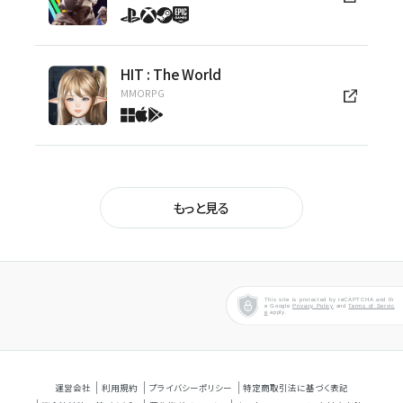
HIT : The World
MMORPG
マビノギ
ほのぼの生活系RPG
もっと見る
アラド戦記
オンラインアクション
This site is protected by reCAPTCHA and th
e Google
Privacy Policy
and
Terms of Servic
e
apply.
テイルズウィーバー
ドラマチックRPG
運営会社
利用規約
プライバシーポリシー
特定商取引法に基づく表記