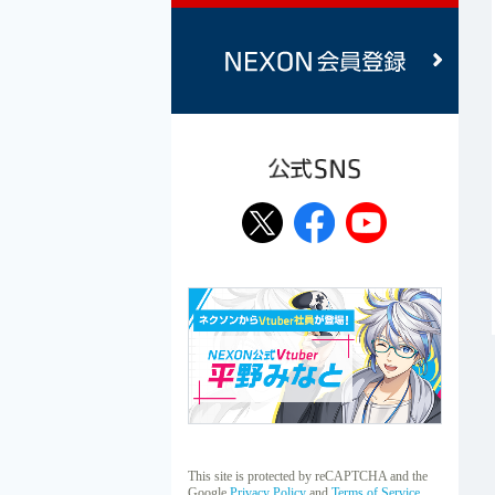
公式SNS
This site is protected by reCAPTCHA and the
Google
Privacy Policy
and
Terms of Service