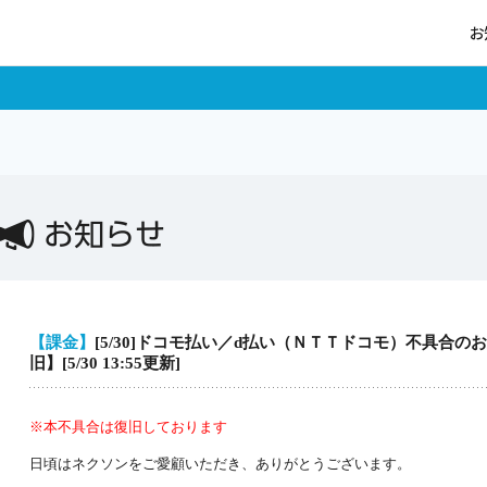
お
ログイン
お知らせ
【課金】
[5/30]ドコモ払い／d払い（ＮＴＴドコモ）不具合の
旧】[5/30 13:55更新]
ポイントチャージ
※本不具合は復旧しております
日頃はネクソンをご愛顧いただき、ありがとうございます。