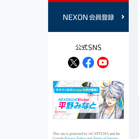
公式SNS
This site is protected by reCAPTCHA and the
Google
Privacy Policy
and
Terms of Service