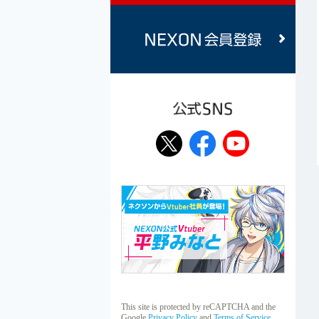
公式SNS
This site is protected by reCAPTCHA and the
Google
Privacy Policy
and
Terms of Service