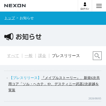
ログイン
menu
トップ
お知らせ
お知らせ
検
すべて
一般
課金
プレスリリース
検
【プレスリリース】
『メイプルストーリー』、新規6次共
用コア「ソル・ヘカテ」や、デスティニー武器2次超越を
実装
2026/08/05